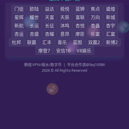
首页
公司概况
公司动态
产品中心
沟通我们
服务政策