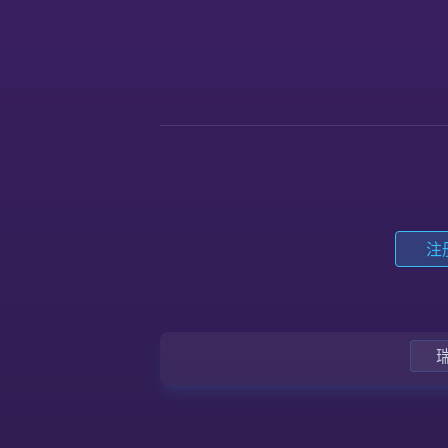
跳转到内容
天狮平台注册登录
首页
公司概况
公司动态
产品中心
沟通我们
服务政策