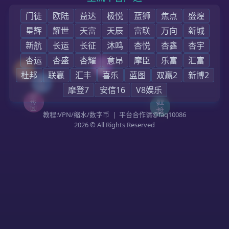
首页
公司概况
公司动态
产品中心
沟通我们
服务政策