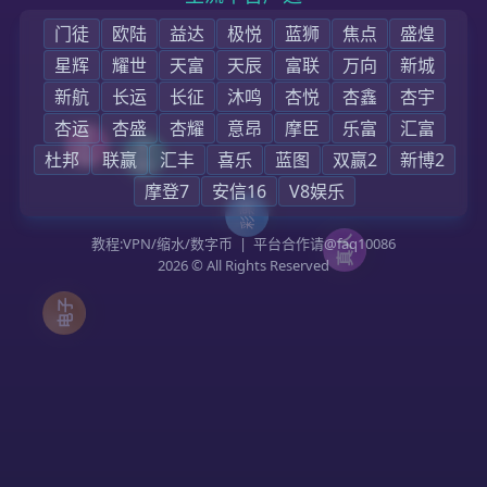
首页
公司概况
公司动态
产品中心
沟通我们
服务政策